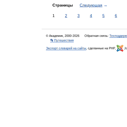
Страницы
Следующая
→
1
2
3
4
5
6
© Академик, 2000-2026
Обратная связь:
Техподдерж
👣 Путешествия
Экспорт словарей на сайты
, сделанные на PHP,
Jo