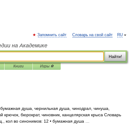
Запомнить сайт
Словарь на свой сайт
RU
едии на Академике
Найти!
Книги
Игры ⚽
бумажная душа, чернильная душа, чинодрал, чинуша,
ый крючок, бюрократ, чиновник, канцелярская крыса Словарь
щ., кол во синонимов: 12 • бумажная душа …